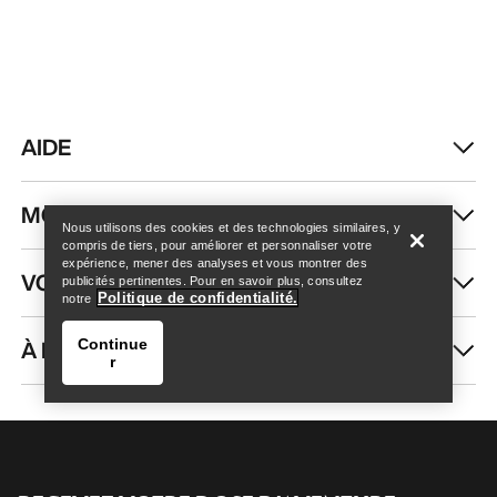
AIDE
Trouver un magasin
Help
MON COMPTE
Nous utilisons des cookies et des technologies similaires, y
compris de tiers, pour améliorer et personnaliser votre
expérience, mener des analyses et vous montrer des
VOIR PLUS
publicités pertinentes. Pour en savoir plus, consultez
Politique de confidentialité.
notre
À PROPOS DE NOUS
Continue
r