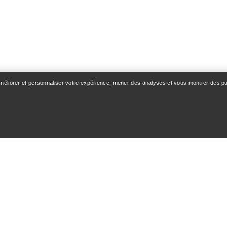
améliorer et personnaliser votre expérience, mener des analyses et vous montrer des pub
OMPTE
VOIR PLUS
z-vous / Inscription
Trouver un magasin
e commande
Cartes cadeaux
 & Remboursements
Programme PRO
 des produits
Téléchargez l’appli