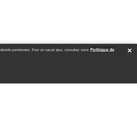
Politique de
licités pertinentes. Pour en savoir plus, consultez notre
À PROPOS DE NOUS
Qui nous sommes
Athlètes & Ambassadeurs
Développement durable
Emploi
Salle de nouvelles