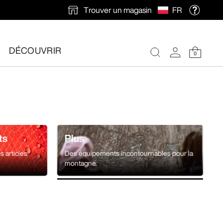
Trouver un magasin
FR
ions en automne.
DÉCOUVRIR
0
ts
Plus
s articles
Des équipements incontournables pour la
montagne.