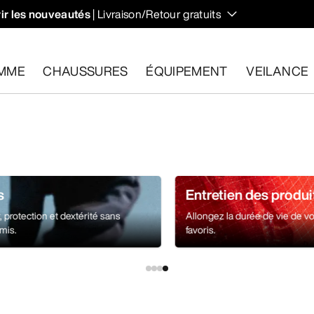
ir les nouveautés
| Livraison/Retour gratuits
 et régulent votre température lors des randonnées et ascens
MME
CHAUSSURES
ÉQUIPEMENT
VEILANCE
les dans un délai de 30 jours.
Effectuer un retour gratuit
.
s
Entretien des produi
 protection et dextérité sans
Allongez la durée de vie de vo
mis.
favoris.