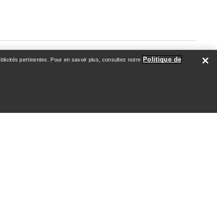
Politique de
licités pertinentes. Pour en savoir plus, consultez notre
À PROPOS DE NOUS
Qui nous sommes
Athlètes & Ambassadeurs
Développement durable
Emploi
Salle de nouvelles