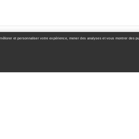
améliorer et personnaliser votre expérience, mener des analyses et vous montrer des pub
OMPTE
VOIR PLUS
z-vous / Inscription
Trouver un magasin
e commande
Cartes cadeaux
 & Remboursements
Programme PRO
 des produits
Téléchargez l’appli