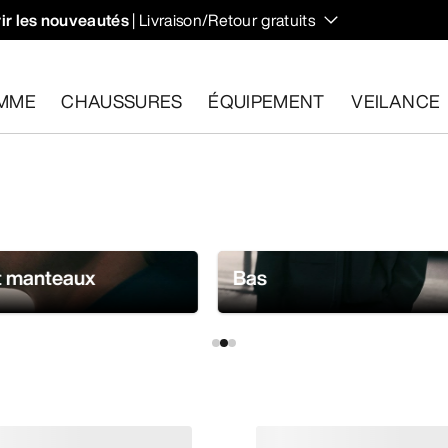
ir les nouveautés
| Livraison/Retour gratuits
 et régulent votre température lors des randonnées et ascens
MME
CHAUSSURES
ÉQUIPEMENT
VEILANCE
les dans un délai de 30 jours.
Effectuer un retour gratuit
.
t manteaux
Bas