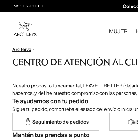
Colecc
Colección trail running
Crea un kit completo para trail running
MUJER
Comprar Mujer
Comprar Hombre
Arc'teryx
Devoluciones gratuitas
CENTRO DE ATENCIÓN AL CL
¿Has cambiado de opinión? Devuelve los artículos que cum
Nuestro propósito fundamental, LEAVE IT BETTER (dejarlo 
hacemos, y define nuestro compromiso con las personas, 
Te ayudamos con tu pedido
Sigue tu pedido, comprueba el estado del envío o inicia u
Seguimiento de pedidos
Mantén tus prendas a punto