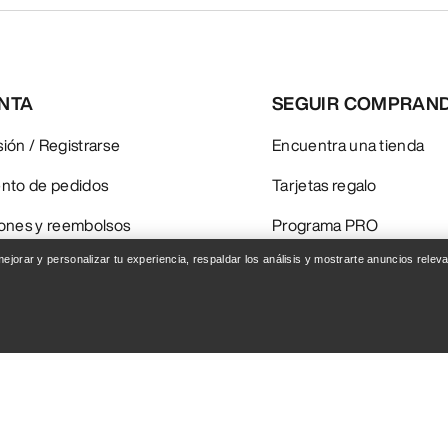
ENTA
SEGUIR COMPRAN
esión / Registrarse
Encuentra una tienda
nto de pedidos
Tarjetas regalo
ones y reembolsos
Programa PRO
 mejorar y personalizar tu experiencia, respaldar los análisis y mostrarte anuncios rel
del producto
Instala la app