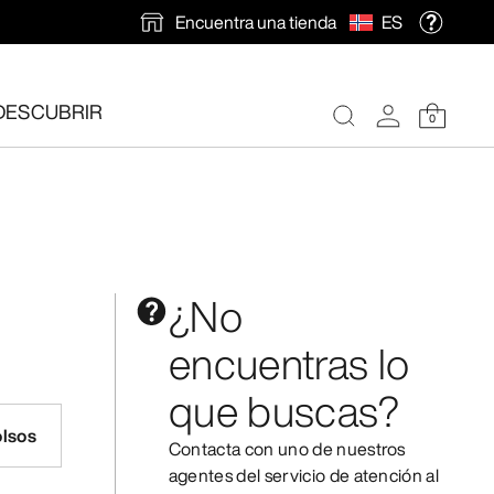
Encuentra una tienda
ES
DESCUBRIR
0
ión gratuita
.
¿No
encuentras lo
que buscas?
lsos
Contacta con uno de nuestros
agentes del servicio de atención al