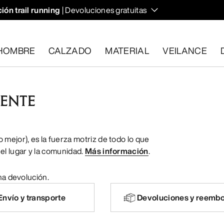
ión trail running
| Devoluciones gratuitas
HOMBRE
CALZADO
MATERIAL
VEILANCE
IENTE
plan los requisitos en el plazo de 30 días.
Solicita una devoluc
mejor), es la fuerza motriz de todo lo que
el lugar y la comunidad.
Más información
.
na devolución.
Envío y transporte
Devoluciones y reembo