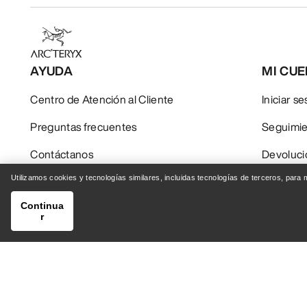
AYUDA
MI CU
Centro de Atención al Cliente
Iniciar s
Preguntas frecuentes
Seguimie
Contáctanos
Devoluci
Utilizamos cookies y tecnologías similares, incluidas tecnologías de terceros, para
Envío y entrega
Cuidado 
Continua
r
RECIBE TU DOSIS SEMANAL DE AVENTURA