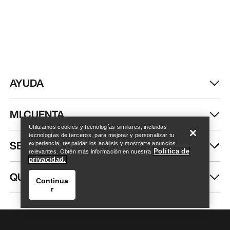
AYUDA
Encuentra una tienda
Help
MI CUENTA
Utilizamos cookies y tecnologías similares, incluidas
tecnologías de terceros, para mejorar y personalizar tu
SEGUIR COMPRANDO
experiencia, respaldar los análisis y mostrarte anuncios
Política de
relevantes. Obtén más información en nuestra
privacidad.
QUIÉNES SOMOS
Continua
r