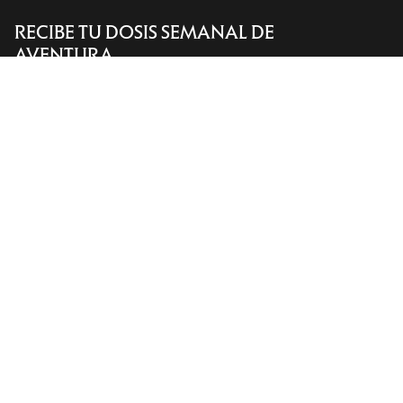
RECIBE TU DOSIS SEMANAL DE
Encuentra una tienda
Help
AVENTURA
Recibe actualizaciones sobre lanzamientos de
productos, ofertas exclusivas, eventos y mucho
más, directamente en tu bandeja de entrada.
ES
Ayuda