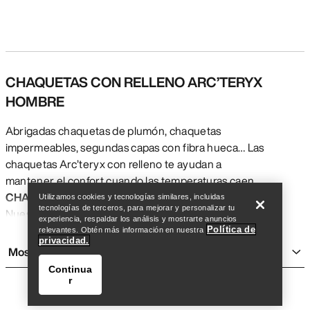
CHAQUETAS CON RELLENO ARC’TERYX
HOMBRE
Abrigadas chaquetas de plumón, chaquetas
impermeables, segundas capas con fibra hueca… Las
Encuentra una tienda
Help
chaquetas Arc’teryx con relleno te ayudan a
mantener el confort cuando las temperaturas caen.
CHAQUETAS DE PLUMÓN HOMBRE
Utilizamos cookies y tecnologías similares, incluidas
tecnologías de terceros, para mejorar y personalizar tu
Nuestras chaquetas de plumón para hombre aportan
experiencia, respaldar los análisis y mostrarte anuncios
máximo abrigo con mínimo peso, abultan poco
Política de
relevantes. Obtén más información en nuestra
privacidad.
plegadas y están confeccionadas con plumón
Mostrar más
obtenido de manera responsable. Las Cerium, que
Continua
han demostrado sus cualidades en terreno alpino,
r
abrigan mucho y pesan poquísimo. Rellenas de