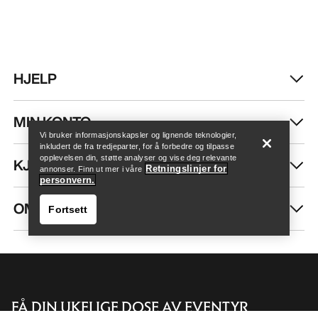
HJELP
Finn butikk
Help
MIN KONTO
Vi bruker informasjonskapsler og lignende teknologier,
inkludert de fra tredjeparter, for å forbedre og tilpasse
opplevelsen din, støtte analyser og vise deg relevante
KJØP MER
Retningslinjer for
annonser. Finn ut mer i våre
personvern.
OM OSS
Fortsett
FÅ DIN UKELIGE DOSE AV EVENTYR
Finn butikk
Help