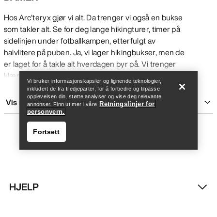
Hos Arc’teryx gjør vi alt. Da trenger vi også en bukse
som takler alt. Se for deg lange hikingturer, timer på
sidelinjen under fotballkampen, etterfulgt av
Finn butikk
Help
halvlitere på puben. Ja, vi lager hikingbukser, men de
er laget for å takle alt hverdagen byr på. Vi trenger
klær som er allsidige i bruk og stil, og våre
Vi bruker informasjonskapsler og lignende teknologier,
hikingbukser gir deg alternativene du trenger.
inkludert de fra tredjeparter, for å forbedre og tilpasse
Cargolomme med glidelås. Drop-in lommer. Enkel
opplevelsen din, støtte analyser og vise deg relevante
Vis mer
Retningslinjer for
annonser. Finn ut mer i våre
tilgang til alt. Formsydde ledd. Ta dem på og gjør
personvern.
dagen enklere.
DEN MEST KOMFORTABLE DAMEBUKSEN -
Fortsett
UANSETT
Det er mange faktorer som avgjør om en bukse er
komfortabel: Passformen, materialene som er brukt,
og om de innebygde funksjonene gjør det enklere å
HJELP
gjøre det du vil. For eksempel brukes ofte bukser
Finn butikk
Help
med romslig passform til vanlig bruk, men
tettsittende leggings i slitesterkt teknisk stoff passer
MIN KONTO