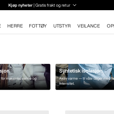
Kjøp nyheter
| Gratis frakt og retur
rregulering til høstens hiking- og klatring.
E
HERRE
FOTTØY
UTSTYR
VEILANCE
OP
n 30 dager.
Start en gratis retur
.
sjon
Syntetisk isolasjon
er for maksimal varme og
Aktiv varme — til våte dager med h
.
intensitet.