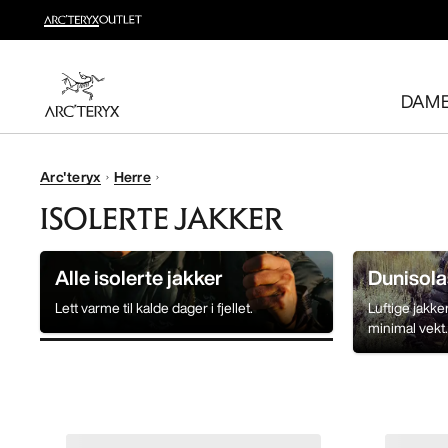
Nyheter
Sjekk nyhetene som gir deg høy bevegelighet og temperatu
DAM
Til dame
Til herre
Gratis retur
Arc'teryx
Herre
Har du ombestemt deg? Returner kvalifiserte varer inne
ISOLERTE JAKKER
Alle isolerte jakker
Dunisola
Lett varme til kalde dager i fjellet.
Luftige jakk
minimal vekt