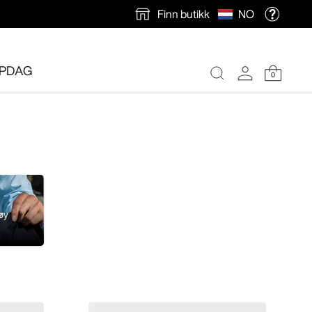
Finn butikk
NO
PDAG
0
øy