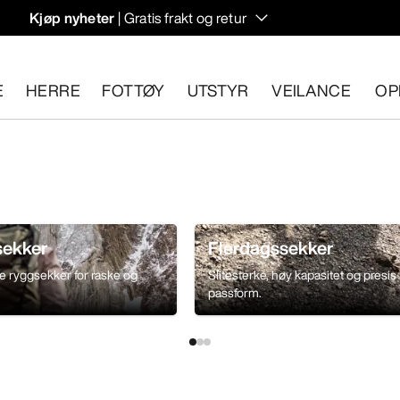
Kjøp nyheter
| Gratis frakt og retur
rregulering til høstens hiking- og klatring.
E
HERRE
FOTTØY
UTSTYR
VEILANCE
OP
n 30 dager.
Start en gratis retur
.
sekker
Flerdagssekker
ke ryggsekker for raske og
Slitesterke, høy kapasitet og presis
passform.