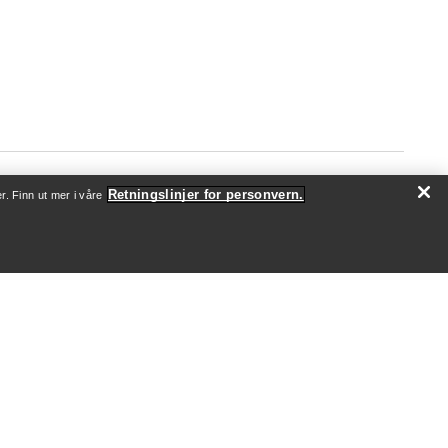
Retningslinjer for personvern.
r. Finn ut mer i våre
OM OSS
Hvem vi er
Utøvere og ambassadører
Bærekraft
Jobb
Nyhetsrom