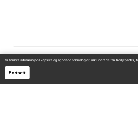
Vi bruker informasjonskapsler og lignende teknologier, inkludert de fra tredjeparter, 
Fortsett
HJELP
MIN K
Kundeservicesenter
Logg inn 
Generelle spørsmål
Sporing a
Kontakt oss
Retur og
Sending og levering
Produktp