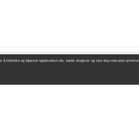
for å forbedre og tilpasse opplevelsen din, støtte analyser og vise deg relevante annonse
ONTO
KJØP MER
/ Registrering
Finn butikk
v bestillinger
Gavekort
 refusjon
PRO-program
leie
Få appen