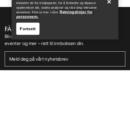
inkludert de fra tredjeparter, for å forbedre og tilpasse
opplevelsen din, støtte analyser og vise deg relevante
Retningslinjer for
annonser. Finn ut mer i våre
personvern.
FÅ DIN UKELIGE DOSE AV EVENTYR
Fortsett
Bli oppdatert på produktslipp, eksklusive tilbud,
eventer og mer – rett til innboksen din.
Finn butikk
Help
NO
Hjelp