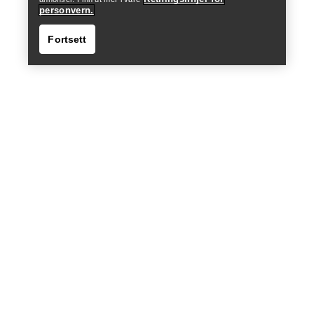
personvern.
Fortsett
Finn butikk
Help
HJELP