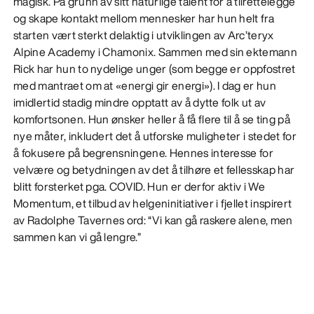
magisk. På grunn av sitt naturlige talent for å tilrettelegge
og skape kontakt mellom mennesker har hun helt fra
starten vært sterkt delaktig i utviklingen av Arc’teryx
Alpine Academy i Chamonix. Sammen med sin ektemann
Rick har hun to nydelige unger (som begge er oppfostret
med mantraet om at «energi gir energi»). I dag er hun
imidlertid stadig mindre opptatt av å dytte folk ut av
komfortsonen. Hun ønsker heller å få flere til å se ting på
nye måter, inkludert det å utforske muligheter i stedet for
å fokusere på begrensningene. Hennes interesse for
velvære og betydningen av det å tilhøre et fellesskap har
blitt forsterket pga. COVID. Hun er derfor aktiv i We
Momentum, et tilbud av helgeninitiativer i fjellet inspirert
av Radolphe Tavernes ord: “Vi kan gå raskere alene, men
sammen kan vi gå lengre.”