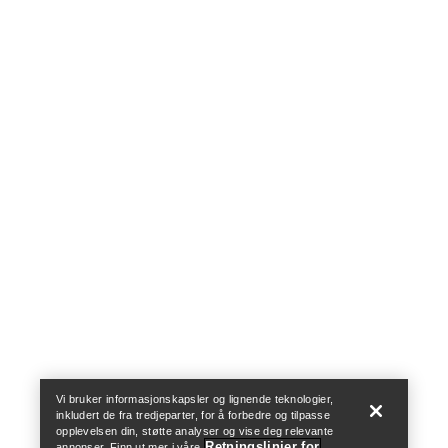
Finn butikk
Help
Vi bruker informasjonskapsler og lignende teknologier,
inkludert de fra tredjeparter, for å forbedre og tilpasse
opplevelsen din, støtte analyser og vise deg relevante
Retningslinjer for
annonser. Finn ut mer i våre