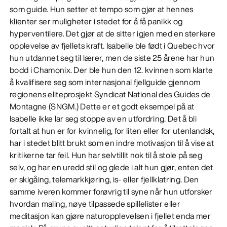
som guide. Hun setter et tempo som gjør at hennes
klienter ser muligheter i stedet for å få panikk og
hyperventilere. Det gjør at de sitter igjen med en sterkere
opplevelse av fjellets kraft. Isabelle ble født i Quebec hvor
hun utdannet seg til lærer, men de siste 25 årene har hun
bodd i Chamonix. Der ble hun den 12. kvinnen som klarte
å kvalifisere seg som internasjonal fjellguide gjennom
regionens eliteprosjekt Syndicat National des Guides de
Montagne (SNGM.) Dette er et godt eksempel på at
Isabelle ikke lar seg stoppe av en utfordring. Det å bli
fortalt at hun er for kvinnelig, for liten eller for utenlandsk,
har i stedet blitt brukt som en indre motivasjon til å vise at
kritikerne tar feil. Hun har selvtillit nok til å stole på seg
selv, og har en uredd stil og glede i alt hun gjør, enten det
er skigåing, telemarkkjøring, is- eller fjellklatring. Den
samme iveren kommer forøvrig til syne når hun utforsker
hvordan maling, nøye tilpassede spillelister eller
meditasjon kan gjøre naturopplevelsen i fjellet enda mer