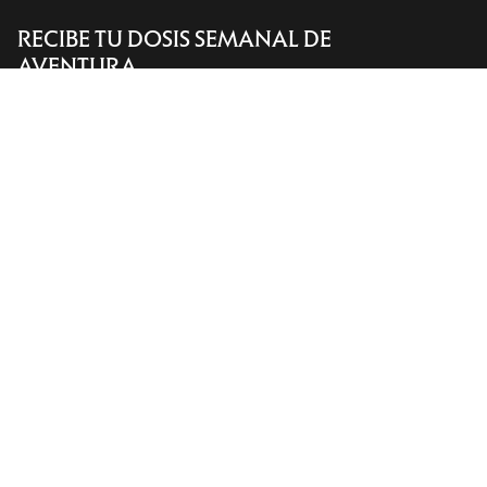
RECIBE TU DOSIS SEMANAL DE
Encuentra una tienda
Help
AVENTURA
Recibe actualizaciones sobre lanzamientos de
productos, ofertas exclusivas, eventos y mucho
más, directamente en tu bandeja de entrada.
ES
Ayuda