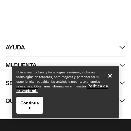
AYUDA
Encuentra una tienda
Help
MI CUENTA
Utilizamos cookies y tecnologías similares, incluidas
tecnologías de terceros, para mejorar y personalizar tu
SEGUIR COMPRANDO
experiencia, respaldar los análisis y mostrarte anuncios
Política de
relevantes. Obtén más información en nuestra
privacidad.
QUIÉNES SOMOS
Continua
r