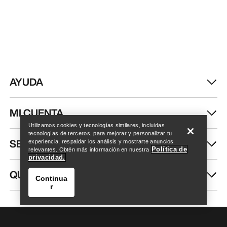
AYUDA
Encuentra una tienda
Help
MI CUENTA
Utilizamos cookies y tecnologías similares, incluidas
tecnologías de terceros, para mejorar y personalizar tu
SEGUIR COMPRANDO
experiencia, respaldar los análisis y mostrarte anuncios
Política de
relevantes. Obtén más información en nuestra
privacidad.
QUIÉNES SOMOS
Continua
r