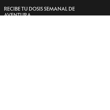
RECIBE TU DOSIS SEMANAL DE
Encuentra una tienda
Help
AVENTURA
Recibe actualizaciones sobre lanzamientos de
productos, ofertas exclusivas, eventos y mucho
más, directamente en tu bandeja de entrada.
ES
Ayuda