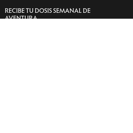
RECIBE TU DOSIS SEMANAL DE
Encuentra una tienda
Help
AVENTURA
Recibe actualizaciones sobre lanzamientos de
productos, ofertas exclusivas, eventos y mucho
más, directamente en tu bandeja de entrada.
ES
Ayuda