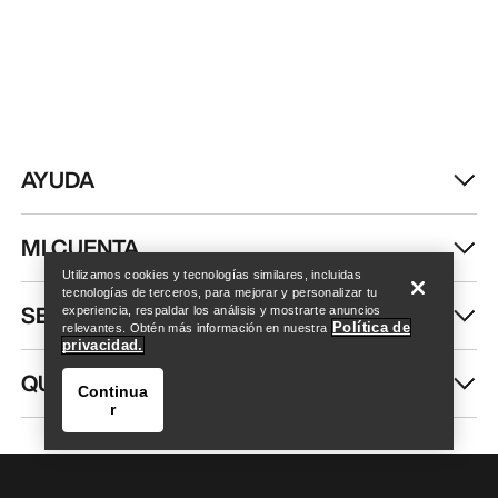
AYUDA
Encuentra una tienda
Help
MI CUENTA
Utilizamos cookies y tecnologías similares, incluidas
tecnologías de terceros, para mejorar y personalizar tu
SEGUIR COMPRANDO
experiencia, respaldar los análisis y mostrarte anuncios
Política de
relevantes. Obtén más información en nuestra
privacidad.
QUIÉNES SOMOS
Continua
r