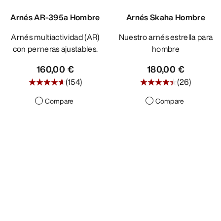
DESCUBRIR
Arnés AR-395a Hombre
Arnés Skaha Hombre
Arnés multiactividad (AR)
Nuestro arnés estrella para
con perneras ajustables.
hombre
160,00 €
180,00 €
(
154
)
(
26
)
Compare
Compare