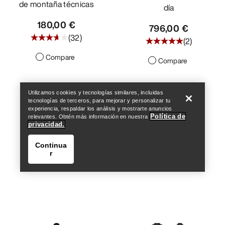
de montaña técnicas
día
180,00 €
796,00 €
(
32
)
(
2
)
Compare
Compare
Encuentra una tienda
Help
Utilizamos cookies y tecnologías similares, incluidas
tecnologías de terceros, para mejorar y personalizar tu
experiencia, respaldar los análisis y mostrarte anuncios
Política de
relevantes. Obtén más información en nuestra
privacidad.
Continua
r
Encuentra una tienda
Help