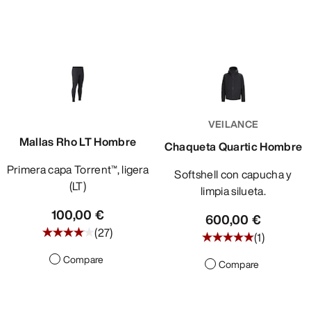
VEILANCE
Mallas Rho LT Hombre
Chaqueta Quartic Hombre
Primera capa Torrent™, ligera
Softshell con capucha y
(LT)
limpia silueta.
100,00 €
600,00 €
(
27
)
(
1
)
Compare
Compare