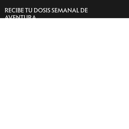
RECIBE TU DOSIS SEMANAL DE
Encuentra una tienda
Help
AVENTURA
Recibe actualizaciones sobre lanzamientos de
productos, ofertas exclusivas, eventos y mucho
más, directamente en tu bandeja de entrada.
ES
Ayuda