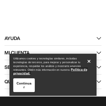
AYUDA
Encuentra una tienda
Help
MI CUENTA
Utilizamos cookies y tecnologías similares, incluidas
tecnologías de terceros, para mejorar y personalizar tu
SEGUIR COMPRANDO
experiencia, respaldar los análisis y mostrarte anuncios
Política de
relevantes. Obtén más información en nuestra
privacidad.
QUIÉNES SOMOS
Continua
r