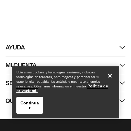
AYUDA
Encuentra una tienda
Help
MI CUENTA
Utilizamos cookies y tecnologías similares, incluidas
tecnologías de terceros, para mejorar y personalizar tu
SEGUIR COMPRANDO
experiencia, respaldar los análisis y mostrarte anuncios
Política de
relevantes. Obtén más información en nuestra
privacidad.
QUIÉNES SOMOS
Continua
r