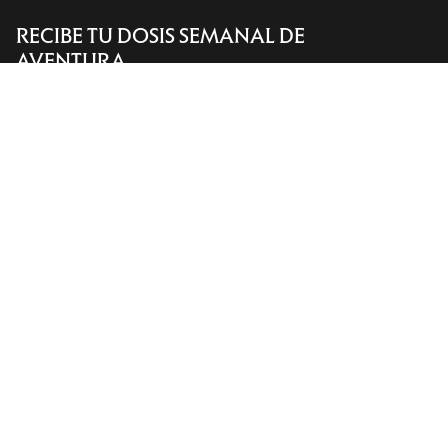
RECIBE TU DOSIS SEMANAL DE
Encuentra una tienda
Help
AVENTURA
Recibe actualizaciones sobre lanzamientos de
productos, ofertas exclusivas, eventos y mucho
más, directamente en tu bandeja de entrada.
ES
Ayuda