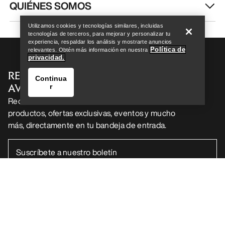
Encuentra una tienda
Help
QUIÉNES SOMOS
Utilizamos cookies y tecnologías similares, incluidas
tecnologías de terceros, para mejorar y personalizar tu
experiencia, respaldar los análisis y mostrarte anuncios
Política de
relevantes. Obtén más información en nuestra
privacidad.
RECIBE TU DOSIS SEMANAL DE
Continua
AVENTURA
r
Recibe actualizaciones sobre lanzamientos de
productos, ofertas exclusivas, eventos y mucho
más, directamente en tu bandeja de entrada.
Encuentra una tienda
Help