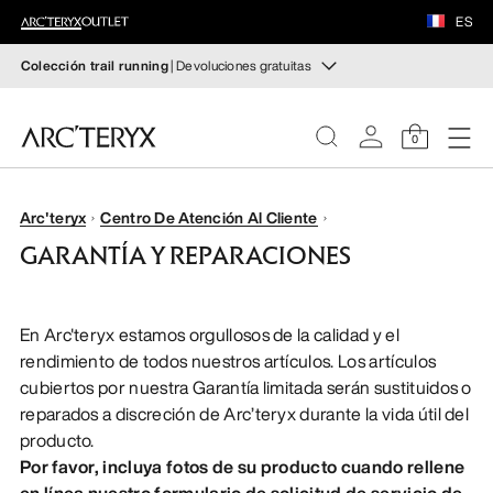
CALZADO
ES
MATERIAL
Colección trail running
| Devoluciones gratuitas
Colección trail running
VEILANCE
Crea un kit completo para trail running
0
Comprar Mujer
Comprar Hombre
DESCUBRIR
MUJER
Arc'teryx
Centro De Atención Al Cliente
Devoluciones gratuitas
GARANTÍA Y REPARACIONES
¿Has cambiado de opinión? Devuelve los artículos que
HOMBRE
cumplan los requisitos en el plazo de 30 días.
Solicita una
devolución gratuita
.
En Arc'teryx estamos orgullosos de la calidad y el
CALZADO
rendimiento de todos nuestros artículos. Los artículos
cubiertos por nuestra Garantía limitada serán sustituidos o
MATERIAL
reparados a discreción de Arc’teryx durante la vida útil del
producto.
VEILANCE
Por favor, incluya fotos de su producto cuando rellene
en línea nuestro formulario de solicitud de servicio de