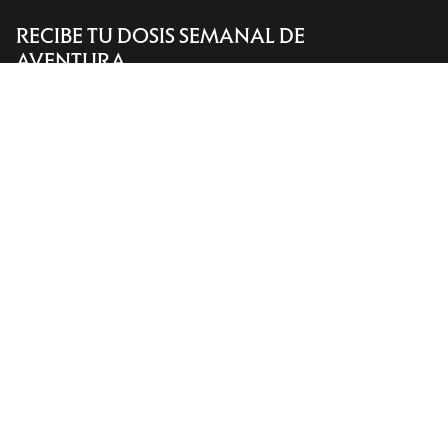
RECIBE TU DOSIS SEMANAL DE
Encuentra una tienda
Help
AVENTURA
Recibe actualizaciones sobre lanzamientos de
productos, ofertas exclusivas, eventos y mucho
más, directamente en tu bandeja de entrada.
ES
Ayuda