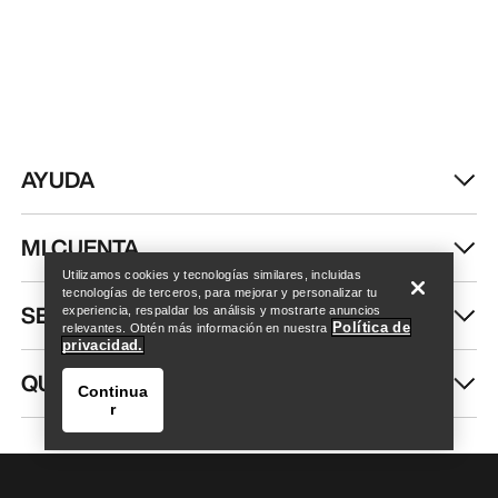
AYUDA
Encuentra una tienda
Help
MI CUENTA
Utilizamos cookies y tecnologías similares, incluidas
tecnologías de terceros, para mejorar y personalizar tu
SEGUIR COMPRANDO
experiencia, respaldar los análisis y mostrarte anuncios
Política de
relevantes. Obtén más información en nuestra
privacidad.
QUIÉNES SOMOS
Continua
r