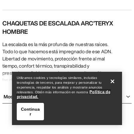
CHAQUETAS DE ESCALADA ARC’TERYX
HOMBRE
La escalada es la más profunda de nuestras raíces.
Todo lo que hacemos está impregnado de ese ADN.
Libertad de movimiento, protección frente al mal
Encuentra una tienda
Help
tiempo, confort térmico, transpirabilidad y
prestaciones fiables cuando estas resultan críticas:
Utilizamos cookies y tecnologías similares, incluidas
las chaquetas de escalada de Arc’teryx están hechas
tecnologías de terceros, para mejorar y personalizar tu
para afrontar las exigencias de moverse sobre roca,
experiencia, respaldar los análisis y mostrarte anuncios
Política de
relevantes. Obtén más información en nuestra
hielo y granito.
Mostrar más
privacidad.
CHAQUETAS DE ESCALADA IMPERMEABLES
HOMBRE
Continua
r
Las chaquetas de escalada impermeables Arc’teryx
emplean un GORE-TEX PRO altamente duradero,
cortaviento y transpirable para que ofrezcan