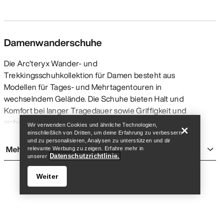
Damenwanderschuhe
Die Arc’teryx Wander- und
Trekkingsschuhkollektion für Damen besteht aus
Modellen für Tages- und Mehrtagentouren in
Store finden
Help
wechselndem Gelände. Die Schuhe bieten Halt und
Komfort bei langer Tragedauer sowie Griffigkeit und
sicheren Grip auf felsigen, schlammigen und
Wir verwenden Cookies und ähnliche Technologien,
schottrigen Untergründen. Dank ihrer leichten
einschließlich von Dritten, um deine Erfahrung zu verbessern
und zu personalisieren, Analysen zu unterstützen und dir
Konstruktion sind sie bequem und bieten ein
Mehr anzeigen
relevante Werbung zu zeigen. Erfahre mehr in
angenehmes Gehgefühl für viele Kilometer mit oder
Datenschutzrichtlinie.
unserer
ohne Rucksack. Sie sind robuster und schwerer als
Weiter
Laufschuhe
und sorgen für mehr Halt und
Unterstützung. Im Vergleich mit
Zustiegsschuhen
sind sie flexibler und tragen sich auf Dauer
angenehmer. Arc’teryx Wander- und