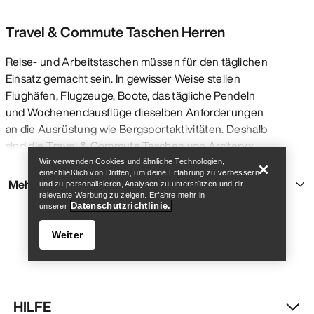
Travel & Commute Taschen Herren
Reise- und Arbeitstaschen müssen für den täglichen
Einsatz gemacht sein. In gewisser Weise stellen
Flughäfen, Flugzeuge, Boote, das tägliche Pendeln
und Wochenendausflüge dieselben Anforderungen
Store finden
Help
an die Ausrüstung wie Bergsportaktivitäten. Deshalb
sind die Travel & Commute Taschen von Arc'teryx
aus extrem strapazierfähigen, wetterfesten
Wir verwenden Cookies und ähnliche Technologien,
einschließlich von Dritten, um deine Erfahrung zu verbessern
Materialien und mit technischen Features wie
Mehr anzeigen
und zu personalisieren, Analysen zu unterstützen und dir
verschweißten Nähten und Organisationsfächern
relevante Werbung zu zeigen. Erfahre mehr in
Datenschutzrichtlinie.
unserer
ausgestattet. Zudem schützen sie den Inhalt vor den
Elementen. Ganz gleich, ob du einen Organizer für
Weiter
deine Trips ins Fitnessstudio oder zum Klettern
suchst, eine Tragetasche, die problemlos fürs Büro
und die Natur genutzt werden kann oder einen
Duffel für Expeditionen – bei der Wahl des richtigen
HILFE
Gepäcks kommt es darauf an, was du damit vorhast