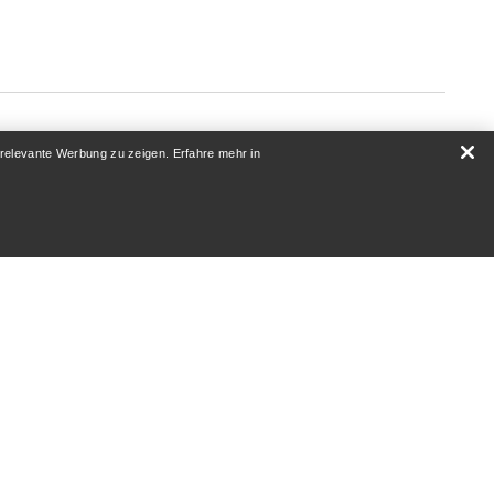
 relevante Werbung zu zeigen. Erfahre mehr in
ÜBER UNS
Wer wir sind
Athleten & Ambassadoren
Nachhaltigkeit
Karriere
Newsroom