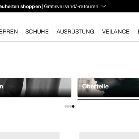
euheiten shoppen
| Gratisversand/-retouren
ndern und Klettern im Herbst, die deine Temperatur regulieren 
ERREN
SCHUHE
AUSRÜSTUNG
VEILANCE
ähige Artikel innerhalb von 30 Tagen zurückgeben.
Eine koste
n
Oberteile