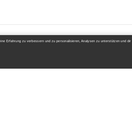
eine Erfahrung zu verbessern und zu personalisieren, Analysen zu unterstützen und dir
KONTO
MEHR SHOPPEN
 / Registrieren
Store finden
folgung
Geschenkkarten
 & Rückerstattung
PRO-Programm
flege
Hol dir die App