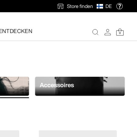
Store finden
DE
und jederzeit für optimalen Tragekomfort sorgen.
ENTDECKEN
0
nlose Rücksendung veranlassen.
Accessoires