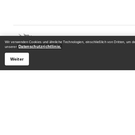
Wir verwenden Cookies und ähnliche Technologien, einschließlich von Dritten, um d
Datenschutzrichtlinie.
unserer
HILFE
MEIN 
Weiter
Kundenservicezentrum
Anmelden
Allgemeine FAQ
Paketver
Kontaktiere uns
Rückgabe
Versand & Lieferung
Produktp