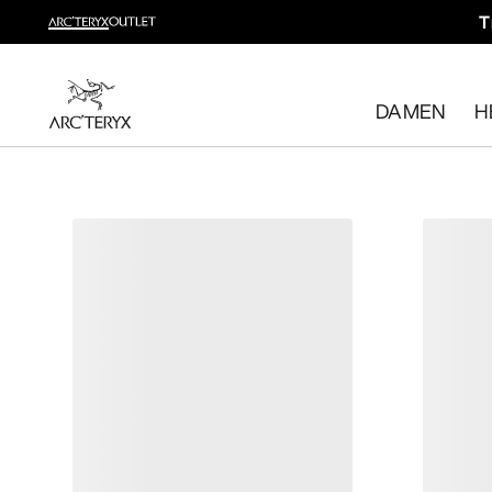
T
Trailrunning shoppen
Dein Trailrunning-Komplettsystem
DAMEN
H
Damen shoppen
Herren shoppen
Kostenlose Rückgabe
Hast du deine Meinung geändert? Du kannst rücknahmef