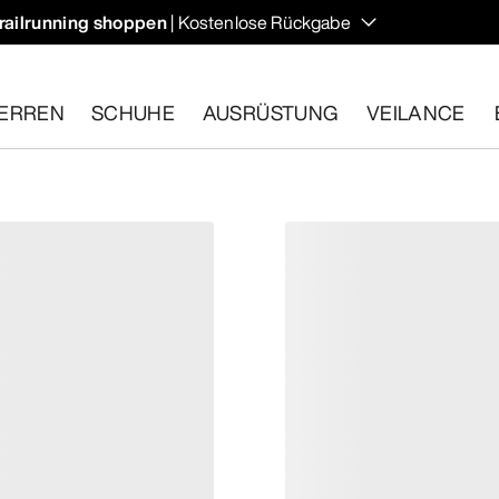
railrunning shoppen
| Kostenlose Rückgabe
ERREN
SCHUHE
AUSRÜSTUNG
VEILANCE
ähige Artikel innerhalb von 30 Tagen zurückgeben.
Eine koste