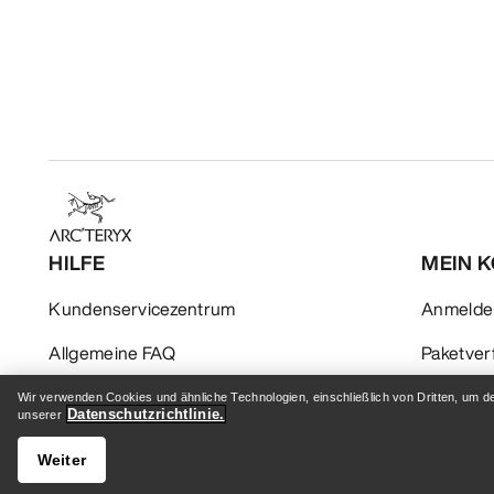
HILFE
MEIN 
Kundenservicezentrum
Anmelden
Allgemeine FAQ
Paketver
Kontaktiere uns
Rückgabe
Wir verwenden Cookies und ähnliche Technologien, einschließlich von Dritten, um d
Datenschutzrichtlinie.
unserer
Versand & Lieferung
Produktp
Weiter