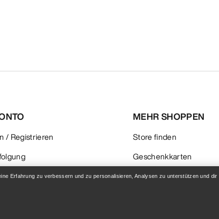
KONTO
MEHR SHOPPEN
 / Registrieren
Store finden
folgung
Geschenkkarten
 & Rückerstattung
PRO-Programm
eine Erfahrung zu verbessern und zu personalisieren, Analysen zu unterstützen und dir
flege
Hol dir die App