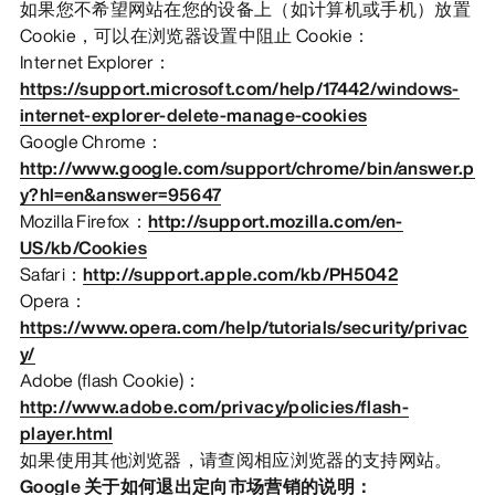
如果您不希望网站在您的设备上（如计算机或手机）放置
Cookie，可以在浏览器设置中阻止 Cookie：
Internet Explorer：
https://support.microsoft.com/help/17442/windows-
internet-explorer-delete-manage-cookies
Google Chrome：
http://www.google.com/support/chrome/bin/answer.p
y?hl=en&answer=95647
Mozilla Firefox：
http://support.mozilla.com/en-
US/kb/Cookies
Safari：
http://support.apple.com/kb/PH5042
Opera：
https://www.opera.com/help/tutorials/security/privac
y/
Adobe (flash Cookie)：
http://www.adobe.com/privacy/policies/flash-
player.html
如果使用其他浏览器，请查阅相应浏览器的支持网站。
Google 关于如何退出定向市场营销的说明：