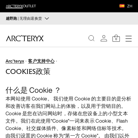
鞋履
ZH
装备
越野跑
| 无理由退换货
越野跑
VEILANCE
打造全套越野跑装备
0
选购女士
选购男士
发现
女士
Arc'teryx
客户支持中心
无理由退换货
COOKIES政策
改变主意了？ 30天内购买的符合条件的商品可退换货。
男士
开始免费退货
。
什么是 Cookie ？
鞋履
本网站使用 Cookie。 我们使用 Cookie 的主要目的是分析
和改善访客在我们网站上的体验，以及用于营销目的。
装备
Cookie 是您在访问网站时，存储在您设备上的小型文本
文件。我们在此使用“Cookie”一词来表示 Cookie、Flash
Cookie、社交媒体插件、像素标签和网络信标等技术。
VEILANCE
由我们设置的 Cookie 称为“第一方 Cookie”。 由我们以外