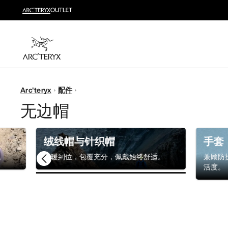
越野跑
打造全套越野跑装备
选购女士
选购男士
无理由退换货
Arc'teryx
配件
改变主意了？ 30天内购买的符合条件的商品可退换货。
无边帽
绒线帽与针织帽
手套
。
保暖到位，包覆充分，佩戴始终舒适。
兼顾防
活度。