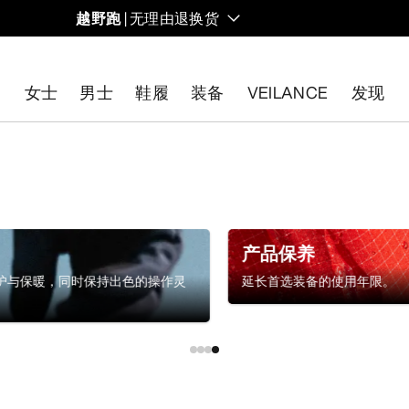
越野跑
| 无理由退换货
女士
男士
鞋履
装备
VEILANCE
发现
开始免费退货
。
产品保养
护与保暖，同时保持出色的操作灵
延长首选装备的使用年限。