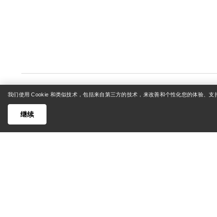
我们使用 Cookie 和类似技术，包括来自第三方的技术，来改善和个性化您的体验、
继续
帮助中心
我的账
客户支持中心
登录/注
常见问题
订单追踪
联系我们
退货和退
货运与配送
产品保养