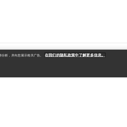
在我们的隐私政策中了解更多信息。
支持分析，并向您展示相关广告。
户
更多商品
册
查找店铺
礼品卡
款
PRO计划
获取应用程序