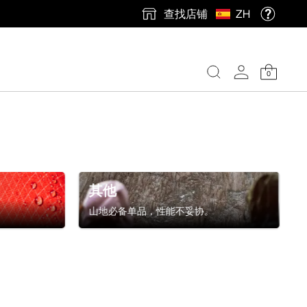
查找店铺
ZH
0
其他
山地必备单品，性能不妥协。