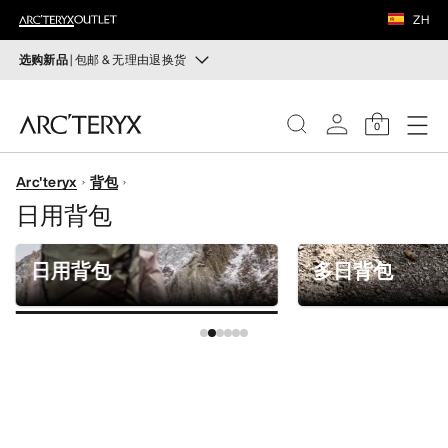
鞋履
ZH
装备
选购新品
| 包邮 & 无理由退换货
新品
VEILANCE
运动员的需求，设计师的动力——在优化现有畅销产品的
0
同时，启发全新的解决方案。新款装备定期上架。
发现
Arc'teryx
背包
选购女士
选购男士
女士
日用背包
无理由退换货
男士
改变主意了？ 30天内购买的符合条件的商品可退换货。
日用背包
多日背包
开始免费退货
。
鞋履
装备
VEILANCE