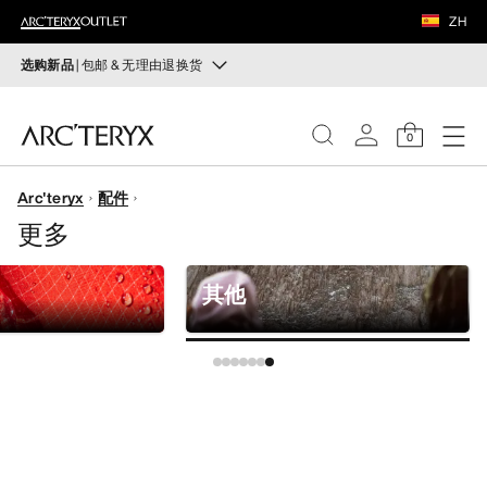
鞋履
ZH
装备
选购新品
| 包邮 & 无理由退换货
新品
VEILANCE
运动员的需求，设计师的动力——在优化现有畅销产品的
0
同时，启发全新的解决方案。新款装备定期上架。
发现
Arc'teryx
配件
选购女士
选购男士
女士
更多
无理由退换货
男士
改变主意了？ 30天内购买的符合条件的商品可退换货。
其他
开始免费退货
。
鞋履
装备
VEILANCE