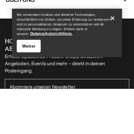
Wir verwenden Cookies und ähnliche Technologien,
einschließlich von Dritten, um deine Erfahrung zu verbessern
und zu personalisieren, Analysen zu unterstützen und dir
relevante Werbung zu zeigen. Erfahre mehr in
Datenschutzrichtlinie.
unserer
HOL DIR DEINE WÖCHENTLICHE
Weiter
ABENTEUERDOSIS
Erhalte Updates zu Produkt-Drops, exklusiven
Angeboten, Events und mehr – direkt in deinen
Posteingang.
Store finden
Help