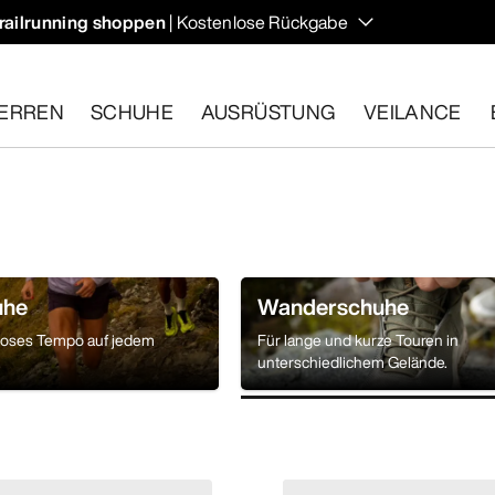
railrunning shoppen
| Kostenlose Rückgabe
ERREN
SCHUHE
AUSRÜSTUNG
VEILANCE
ähige Artikel innerhalb von 30 Tagen zurückgeben.
Eine koste
uhe
Wanderschuhe
loses Tempo auf jedem
Für lange und kurze Touren in
.
unterschiedlichem Gelände.