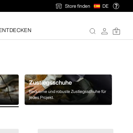
Store finden
DE
ENTDECKEN
0
nlose Rücksendung veranlassen.
Zustiegsschuhe
Bequeme und robuste Zustiegsschuhe für
jedes Projekt.