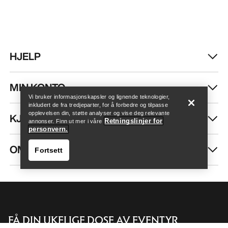
HJELP
Finn butikk
Help
MIN KONTO
Vi bruker informasjonskapsler og lignende teknologier,
inkludert de fra tredjeparter, for å forbedre og tilpasse
opplevelsen din, støtte analyser og vise deg relevante
KJØP MER
Retningslinjer for
annonser. Finn ut mer i våre
personvern.
OM OSS
Fortsett
FÅ DIN UKELIGE DOSE AV EVENTYR
Finn butikk
Help