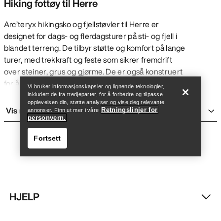
Hiking fottøy til Herre
Arc’teryx hikingsko og fjellstøvler til Herre er
designet for dags- og flerdagsturer på sti- og fjell i
blandet terreng. De tilbyr støtte og komfort på lange
Finn butikk
Help
turer, med trekkraft og feste som sikrer fremdrift
over steiner, grus og gjørme. De er også konstruert
for å være så lette som mulig, for smidige bevegelser
Vi bruker informasjonskapsler og lignende teknologier,
over lange avstander med eller uten ryggsekk.
inkludert de fra tredjeparter, for å forbedre og tilpasse
opplevelsen din, støtte analyser og vise deg relevante
Generelt er de stivere og tyngre enn
running sko
,
Vis mer
Retningslinjer for
annonser. Finn ut mer i våre
men gir ekstra støtte og er mer fleksible enn
personvern.
klatresko
for ekstra komfort på lange dager. Selv om
Fortsett
de er laget for flerdagsturer er Arc'teryx hikingsko
og -fjellstøvler til Herre også behagelige til
hverdagsbruk og på korte eventyr.
VÅRE HIKINGSTØVLER OG SKO TIL
HERRE
HJELP
Finn butikk
Help
Mid sko: Har en noe høyere ankel for ekstra