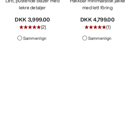
Lett, pustende blazer med
Pakkbar minimalistisk jakke
lekre detaljer
med lett fôring
DKK 3,999.00
DKK 4,799.00
(
2
)
(
1
)
Sammenlign
Sammenlign