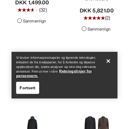
DKK 1,499.00
(
32
)
DKK 5,821.00
(
2
)
Sammenlign
Sammenlign
Finn butikk
Help
Vi bruker informasjonskapsler og lignende teknologier,
inkludert de fra tredjeparter, for å forbedre og tilpasse
opplevelsen din, støtte analyser og vise deg relevante
Retningslinjer for
annonser. Finn ut mer i våre
personvern.
Fortsett
Finn butikk
Help