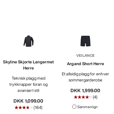
VEILANCE
Skyline Skjorte Langermet
Argand Short Herre
Herre
Et allsidig plagg for enhver
Teknisk plagg med
sommergarderobe
trykknapper foran og
DKK 1,999.00
avansert stil
(
4
)
DKK 1,099.00
Sammenlign
(
164
)