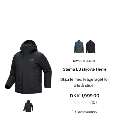
NY
VEILANCE
Stema LS skjorte Herre
Skjorte med krage laget for
alle årstider
DKK 1,999.00
(
0
)
Sammenlign