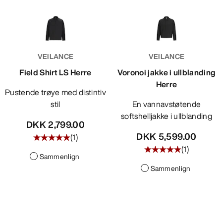
VEILANCE
VEILANCE
Field Shirt LS Herre
Voronoi jakke i ullblanding
Herre
Pustende trøye med distintiv
stil
En vannavstøtende
softshelljakke i ullblanding
DKK 2,799.00
DKK 5,599.00
(
1
)
(
1
)
Sammenlign
Sammenlign