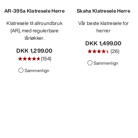
OPPDAG
AR-395a Klatresele Herre
Skaha Klatresele Herre
Klatresele til allroundbruk
Vår beste klatresele for
(AR), med regulerbare
herrer
lårløkker.
DKK 1,499.00
DKK 1,299.00
(
26
)
(
154
)
Sammenlign
Sammenlign