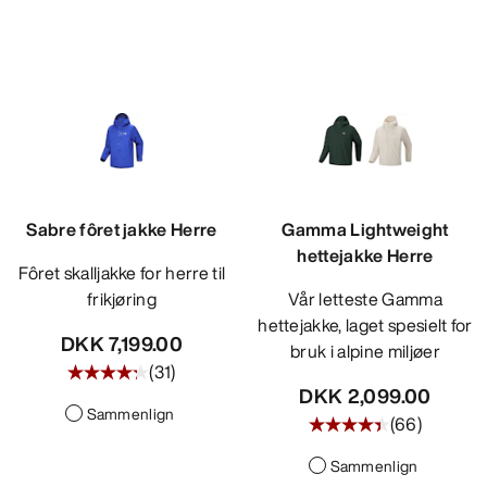
Sabre fôret jakke Herre
Gamma Lightweight
hettejakke Herre
Fôret skalljakke for herre til
frikjøring
Vår letteste Gamma
hettejakke, laget spesielt for
DKK 7,199.00
bruk i alpine miljøer
(
31
)
DKK 2,099.00
Sammenlign
(
66
)
Sammenlign