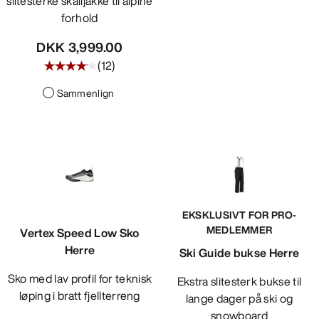
slitesterke skalljakke til alpine
forhold
DKK 3,999.00
(
12
)
Sammenlign
EKSKLUSIVT FOR PRO-
MEDLEMMER
Vertex Speed Low Sko
Herre
Ski Guide bukse Herre
Sko med lav profil for teknisk
Ekstra slitesterk bukse til
løping i bratt fjellterreng
lange dager på ski og
snowboard