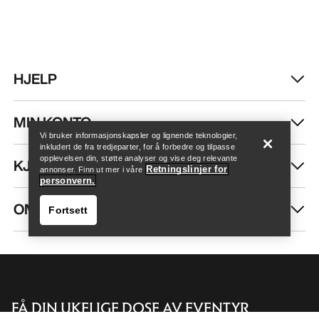
HJELP
Finn butikk
Help
MIN KONTO
Vi bruker informasjonskapsler og lignende teknologier,
inkludert de fra tredjeparter, for å forbedre og tilpasse
opplevelsen din, støtte analyser og vise deg relevante
KJØP MER
Retningslinjer for
annonser. Finn ut mer i våre
personvern.
OM OSS
Fortsett
FÅ DIN UKELIGE DOSE AV EVENTYR
Finn butikk
Help