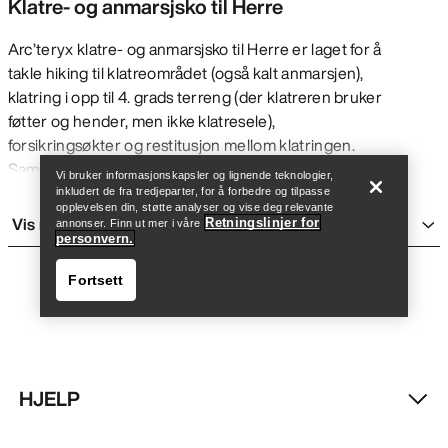
Klatre- og anmarsjsko til Herre
Arc’teryx klatre- og anmarsjsko til Herre er laget for å
takle hiking til klatreområdet (også kalt anmarsjen),
klatring i opp til 4. grads terreng (der klatreren bruker
Finn butikk
Help
føtter og hender, men ikke klatresele),
forsikringsøkter og restitusjon mellom klatringen.
Sammenlignet med rene klatresko vil en anmarsjsko
Vi bruker informasjonskapsler og lignende teknologier,
ha en romsligere tåboks for å gi mer komfort under
inkludert de fra tredjeparter, for å forbedre og tilpasse
opplevelsen din, støtte analyser og vise deg relevante
hikingen og når du bruker dem hele dagen. Selv om
Vis mer
Retningslinjer for
annonser. Finn ut mer i våre
de kan brukes i 5. graders terreng i kombinasjon med
personvern.
klatresele, er de beregnet på ruter der du ikke er
Fortsett
avhengig av ekstremt presis fotplassering.
Arc'teryx anmarsjsko har en lett konstruksjon for
raske etapper, gir støtte for lange dager og mål, og
gir deg maksimalt feste på alle overflater når du
klatrer eller hiker i terreng hvor det er viktig å ikke
HJELP
miste fotfestet. Generelt er de noe stivere enn
Finn butikk
Help
løpesko
og
hikingsko
, og gir deg ytelsen du trenger