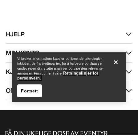
HJELP
Finn butikk
Help
MIN KONTO
Vi bruker informasjonskapsler og lignende teknologier,
inkludert de fra tredjeparter, for å forbedre og tilpasse
opplevelsen din, støtte analyser og vise deg relevante
KJØP MER
Retningslinjer for
annonser. Finn ut mer i våre
personvern.
OM OSS
Fortsett
FÅ DIN UKELIGE DOSE AV EVENTYR
Finn butikk
Help