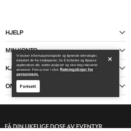
HJELP
Finn butikk
Help
MIN KONTO
Vi bruker informasjonskapsler og lignende teknologier,
inkludert de fra tredjeparter, for å forbedre og tilpasse
opplevelsen din, støtte analyser og vise deg relevante
KJØP MER
Retningslinjer for
annonser. Finn ut mer i våre
personvern.
OM OSS
Fortsett
FÅ DIN UKELIGE DOSE AV EVENTYR
Finn butikk
Help