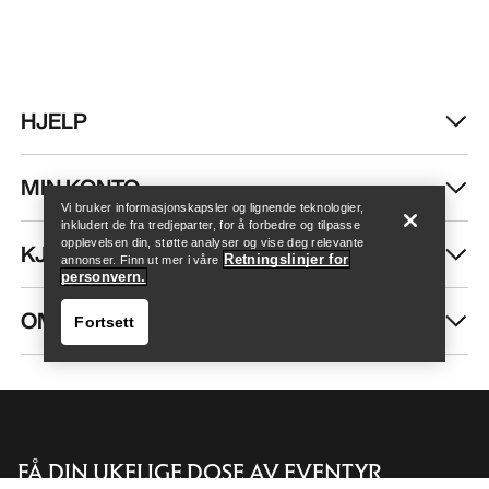
HJELP
Finn butikk
Help
MIN KONTO
Vi bruker informasjonskapsler og lignende teknologier,
inkludert de fra tredjeparter, for å forbedre og tilpasse
opplevelsen din, støtte analyser og vise deg relevante
KJØP MER
Retningslinjer for
annonser. Finn ut mer i våre
personvern.
OM OSS
Fortsett
FÅ DIN UKELIGE DOSE AV EVENTYR
Finn butikk
Help