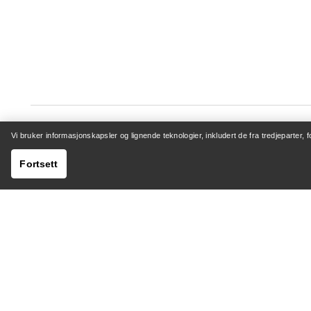
Vi bruker informasjonskapsler og lignende teknologier, inkludert de fra tredjeparter, 
Fortsett
HJELP
MIN K
Kundeservicesenter
Logg inn 
Generelle spørsmål
Sporing a
Kontakt oss
Retur og
Sending og levering
Produktp