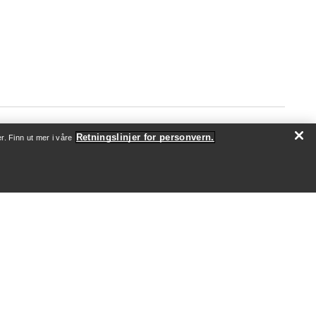
Retningslinjer for personvern.
r. Finn ut mer i våre
OM OSS
Hvem vi er
Utøvere og ambassadører
Bærekraft
Jobb
Nyhetsrom