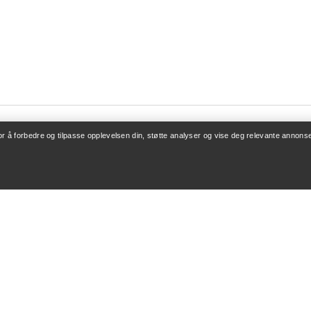
for å forbedre og tilpasse opplevelsen din, støtte analyser og vise deg relevante annonse
ONTO
KJØP MER
/ Registrering
Finn butikk
v bestillinger
Gavekort
 refusjon
PRO-program
leie
Få appen