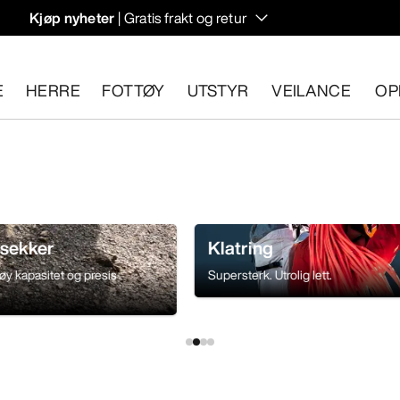
Kjøp nyheter
| Gratis frakt og retur
rregulering til høstens hiking- og klatring.
E
HERRE
FOTTØY
UTSTYR
VEILANCE
OP
n 30 dager.
Start en gratis retur
.
ssekker
Klatring
høy kapasitet og presis
Supersterk. Utrolig lett.