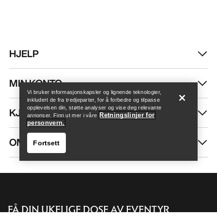
HJELP
Finn butikk
Help
MIN KONTO
Vi bruker informasjonskapsler og lignende teknologier,
inkludert de fra tredjeparter, for å forbedre og tilpasse
opplevelsen din, støtte analyser og vise deg relevante
KJØP MER
Retningslinjer for
annonser. Finn ut mer i våre
personvern.
OM OSS
Fortsett
FÅ DIN UKELIGE DOSE AV EVENTYR
Finn butikk
Help