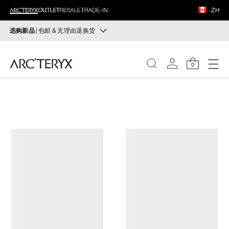
鞋履
ZH
装备
选购新品
| 包邮 & 无理由退换货
新品
VEILANCE
运动员的需求，设计师的动力——在优化现有畅销产品的
0
同时，启发全新的解决方案。新款装备定期上架。
发现
选购女士
选购男士
女士
无理由退换货
男士
改变主意了？ 30天内购买的符合条件的商品可退换货。
开始免费退货
。
鞋履
装备
VEILANCE