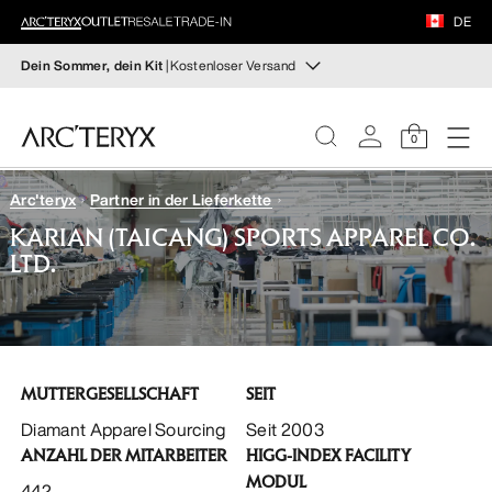
SCHUHE
DE
AUSRÜSTUNG
Dein Sommer, dein Kit
| Kostenloser Versand
Integrierter UV‑Schutz
VEILANCE
Leichte Essentials für lange sonnige Tage auf dem Trail.
0
Damen shoppen
Herren shoppen
ENTDECKEN
Arc'teryx
Partner in der Lieferkette
DAMEN
KARIAN (TAICANG) SPORTS APPAREL CO.
Kostenlose Rückgabe
LTD.
Hast du deine Meinung geändert? Du kannst
HERREN
rücknahmefähige Artikel innerhalb von 30 Tagen
zurückgeben.
Eine kostenlose Rücksendung veranlassen.
SCHUHE
MUTTERGESELLSCHAFT
SEIT
AUSRÜSTUNG
Diamant Apparel Sourcing
Seit 2003
ANZAHL DER MITARBEITER
HIGG-INDEX FACILITY
VEILANCE
MODUL
442