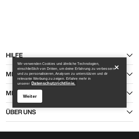
Store finden
Help
HILFE
Wir verwenden Cookies und ähnliche Technologien,
einschließlich von Dritten, um deine Erfahrung zu verbessern
MEIN KONTO
und zu personalisieren, Analysen zu unterstützen und dir
relevante Werbung zu zeigen. Erfahre mehr in
Datenschutzrichtlinie.
unserer
MEHR SHOPPEN
Weiter
ÜBER UNS