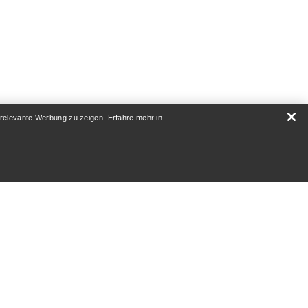
 relevante Werbung zu zeigen. Erfahre mehr in
ÜBER UNS
Wer wir sind
Athleten & Ambassadoren
Nachhaltigkeit
AUF
Karriere
Newsroom