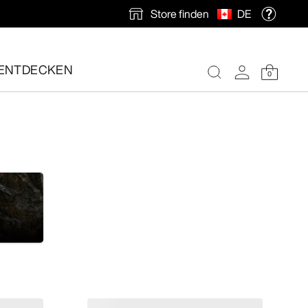
Store finden
DE
ENTDECKEN
0
nlose Rücksendung veranlassen.
e