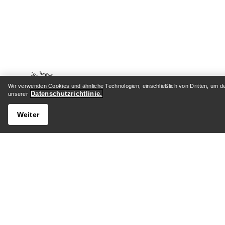
Wir verwenden Cookies und ähnliche Technologien, einschließlich von Dritten, um d
Datenschutzrichtlinie.
unserer
HILFE
MEIN 
Weiter
Kundenservicezentrum
Anmelden
Allgemeine FAQ
Paketver
Kontaktiere uns
Rückgabe
Versand & Lieferung
Produktp