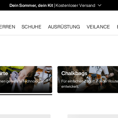
Dein Sommer, dein Kit
| Kostenloser Versand
ERREN
SCHUHE
AUSRÜSTUNG
VEILANCE
ähige Artikel innerhalb von 30 Tagen zurückgeben.
Eine koste
urte
Chalkbags
nnen getestete Technologien
Für einfachen Zugriff in jeder Rout
entwickelt.