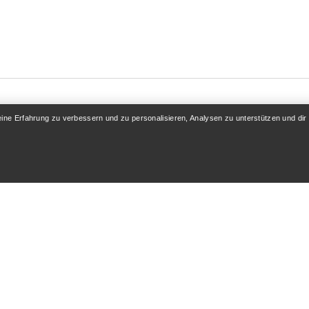
eine Erfahrung zu verbessern und zu personalisieren, Analysen zu unterstützen und dir
KONTO
MEHR SHOPPEN
 / Registrieren
Store finden
folgung
Geschenkkarten
 & Rückerstattung
PRO-Programm
flege
ReBIRD™ WIEDERVERK
Hol dir die App