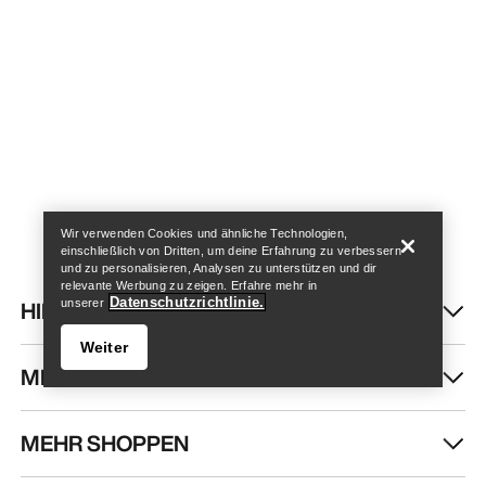
Store finden
Help
Wir verwenden Cookies und ähnliche Technologien,
einschließlich von Dritten, um deine Erfahrung zu verbessern
und zu personalisieren, Analysen zu unterstützen und dir
relevante Werbung zu zeigen. Erfahre mehr in
Datenschutzrichtlinie.
HILFE
unserer
Weiter
MEIN KONTO
MEHR SHOPPEN