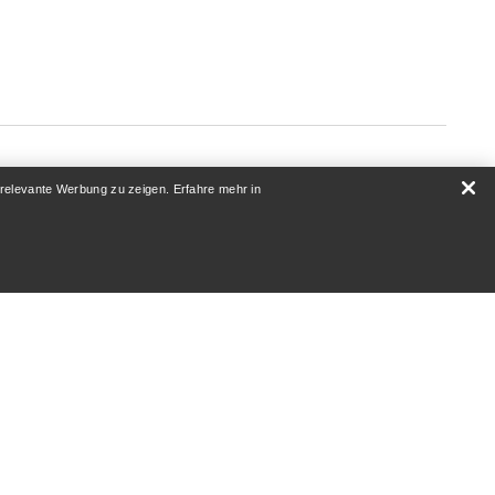
 relevante Werbung zu zeigen. Erfahre mehr in
ÜBER UNS
Wer wir sind
Athleten & Ambassadoren
Nachhaltigkeit
AUF
Karriere
Newsroom