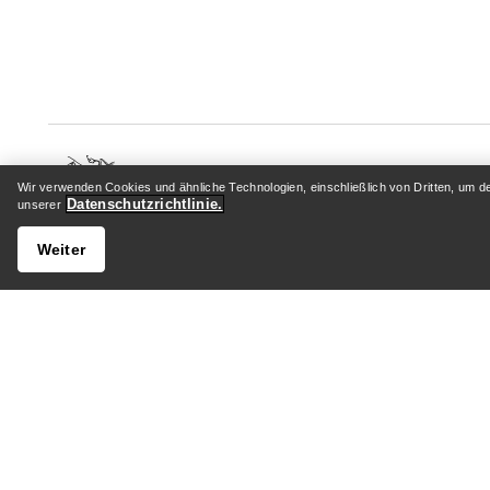
Wir verwenden Cookies und ähnliche Technologien, einschließlich von Dritten, um d
Datenschutzrichtlinie.
unserer
HILFE
MEIN 
Weiter
Kundenservicezentrum
Anmelden
Allgemeine FAQ
Paketver
Kontaktiere uns
Rückgabe
Versand & Lieferung
Produktp