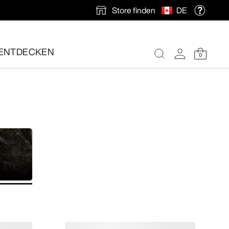
Store finden
DE
und jederzeit für optimalen Tragekomfort sorgen.
ENTDECKEN
0
nlose Rücksendung veranlassen.
e