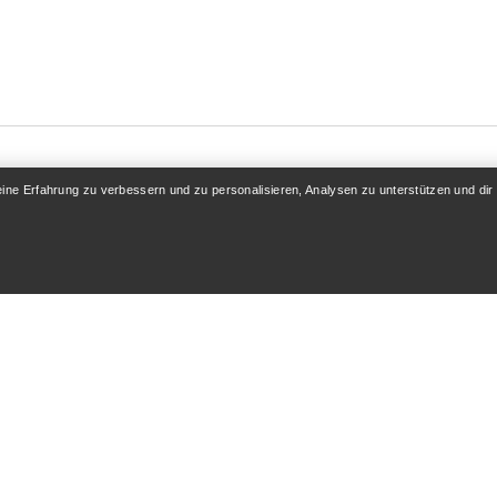
eine Erfahrung zu verbessern und zu personalisieren, Analysen zu unterstützen und dir
KONTO
MEHR SHOPPEN
 / Registrieren
Store finden
folgung
Geschenkkarten
 & Rückerstattung
PRO-Programm
flege
ReBIRD™ WIEDERVERK
Hol dir die App