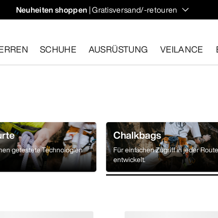
Neuheiten shoppen
| Gratisversand/-retouren
ndern und Klettern im Herbst, die deine Temperatur regulieren 
ERREN
SCHUHE
AUSRÜSTUNG
VEILANCE
ähige Artikel innerhalb von 30 Tagen zurückgeben.
Eine koste
urte
Chalkbags
nnen getestete Technologien
Für einfachen Zugriff in jeder Rout
entwickelt.