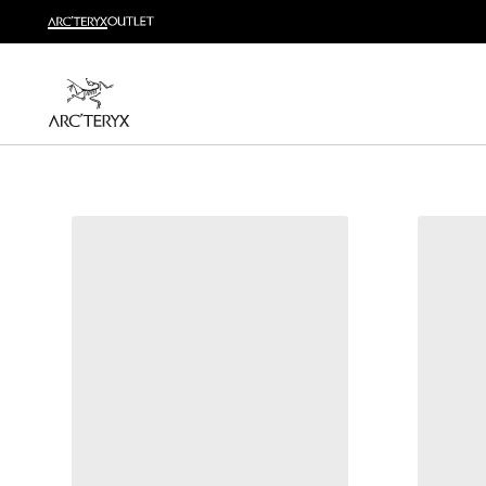
越野跑
打造全套越野跑装备
选购女士
选购男士
无理由退换货
改变主意了？ 30天内购买的符合条件的商品可退换货。