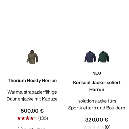
NEU
Thorium Hoody Herren
Konseal Jacke isoliert
Herren
Warme, strapazierfähige
Daunenjacke mit Kapuze
Isolationsjacke fürs
Sportklettern und Bouldern
500,00 €
(
135
)
320,00 €
(
0
)