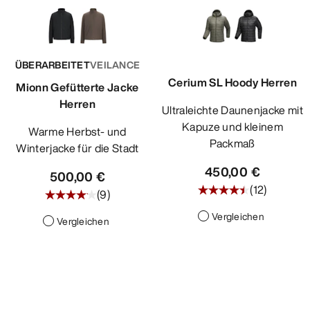
ÜBERARBEITET
VEILANCE
Cerium SL Hoody Herren
Mionn Gefütterte Jacke
Herren
Ultraleichte Daunenjacke mit
Kapuze und kleinem
Warme Herbst- und
Packmaß
Winterjacke für die Stadt
450,00 €
500,00 €
(
12
)
(
9
)
Vergleichen
Vergleichen