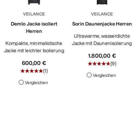
ENTDECKEN
VEILANCE
VEILANCE
Demlo Jacke isoliert
Sorin Daunenjacke Herren
Herren
Ultrawarme, wasserdichte
Kompakte, minimalistische
Jacke mit Daunenisolierung
Jacke mit leichter Isolierung
1.800,00 €
600,00 €
(
9
)
(
1
)
Vergleichen
Vergleichen