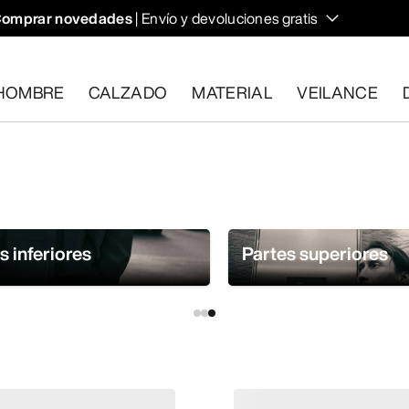
omprar novedades
| Envío y devoluciones gratis
HOMBRE
CALZADO
MATERIAL
VEILANCE
plan los requisitos en el plazo de 30 días.
Solicita una devoluc
s inferiores
Partes superiores