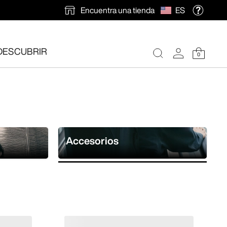
Encuentra una tienda
ES
DESCUBRIR
0
ión gratuita
.
Accesorios