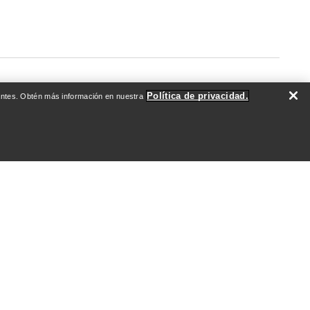
Política de privacidad.
evantes. Obtén más información en nuestra
DO
QUIÉNES SOMOS
Quiénes somos
Atletas y embajadores
Sostenibilidad
Empleo
Redacción