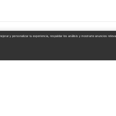
 mejorar y personalizar tu experiencia, respaldar los análisis y mostrarte anuncios rel
ENTA
SEGUIR COMPRAN
esión / Registrarse
Encuentra una tienda
nto de pedidos
Tarjetas regalo
ones y reembolsos
Programa PRO
del producto
ReBIRD™ REVENDE
Instala la app